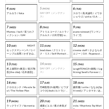
5
4
6
(MON)
(SUN)
(TUE)
DAY OFF（メンテナン
アルカラ / folca
スロウ / 高木誠司 / イワタ
ス）
ショウゴ / airlie / O.A : タ
イキとショウヘイ
7
8
9
(WED)
(THU)
(FRI)
Mamou / Icall / 笑うわフ
アトリエコード / ルトラ /
asano raincoat [ワンマン
ィクション / GM
テルルス / 小河尽智[i am
ライブ]
you are] / 船岡亮介
10
11
12
DAY
(SAT)
(SUN)
(MON)
チキンガーリックステー
bradshaw / クリトリッ
cinema staff / さよならポ
キ [ワンマンライブ]
ク・リス / Self-Portrait /
エジー｜O.A : Paparazzi P
urio / The American Chee
anic
rgirl
14
13
15
(WED)
(TUE)
(THU)
DAY OFF（メンテナン
村上達郎(fr.東京) / 前川翔
LaughTONiC(fr.徳島) / Lig
ス）
吾[the cibo] / 石木政臣[ホ
htning Swells Forever / i
ロ] / TAKERU
buki / 揺らいで凪 / -aiue-
/ YUSARI
16
17
18
(FRI)
(SAT)
(SUN)
クロロカンナ / Muscle So
竹崎彰悟(fr.福岡) / ヒワダ
森田雛 / airlie / ななみ[Sp
ul / The Yellow Plan
コウタ[ibuki/ルトラ] / 西
lit end] / アシタマタ / あ
川卓志 / 怪奇語り清兵衛 /
おいはるか / 悠哉
シゲ・ビシャス[ニキ] / 伊
19
20
21
藤伶 / カワモトユウヤ / 3
(MON)
(TUE)
(WED)
20 / 吉田博哉 / ガースー
ラックライフ / Varrentia
感覚ピエロ / 夜の本気ダ
ircle / Rhythmic Toy Worl