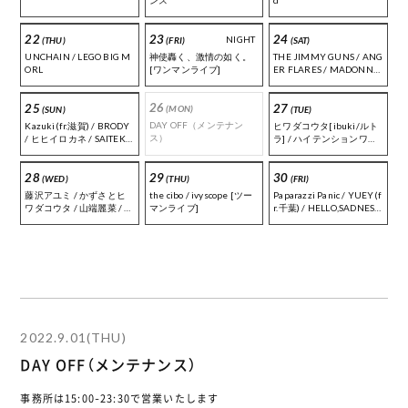
ンス
d
22
23
24
DAY
(THU)
(FRI)
(SAT)
UNCHAIN / LEGO BIG M
神使轟く、激情の如く。
THE JIMMY GUNS / ANG
ORL
[ワンマンライブ]
ER FLARES / MADONNA
/ THE MEANS
26
25
27
(MON)
(SUN)
(TUE)
DAY OFF（メンテナン
Kazuki(fr.滋賀) / BRODY
ヒワダコウタ[ibuki/ルト
ス）
/ ヒヒイロカネ / SAITEKI /
ラ] / ハイテンションワイ
ハニカム
ヤーズ / きゃわこ[ibuki] /
有澤[アトリエコード] / 怪
28
29
30
奇語り清兵衛 / アカセリ
(WED)
(THU)
(FRI)
ョウ / 船岡亮介 / ぼ〜ちゃ
藤沢アユミ / かずさとヒ
the cibo / ivyscope [ツー
Paparazzi Panic / YUEY(f
ん[アシタマタ] / 伊藤伶 /
ワダコウタ / 山端麗菜 / こ
マンライブ]
r.千葉) / HELLO,SADNESS
西川卓志 / えりんぎ / 天珠
もも / まこっちゃん
/ Motor Pool Side / グスタ
[LiLY Moratorium] / and
フの寝癖 / [O.A] swim in s
more!!
yuwar
2022.9.01(THU)
DAY OFF（メンテナンス）
事務所は15:00-23:30で営業いたします