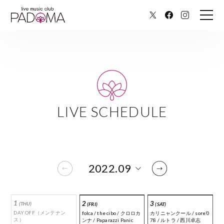
LIVE SCHEDULE
1
2
3
(THU)
(FRI)
(SAT)
DAY OFF（メンテナン
folca / the cibo / クロロカ
カリニャンクール / sore’0
ス）
ンナ / Paparazzi Panic
78 / ルトラ / 西川卓志