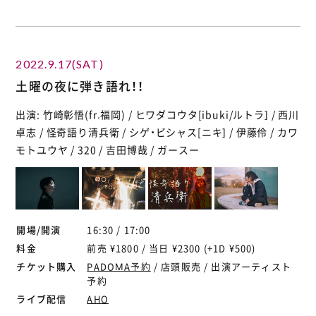
2022.9.17(SAT)
土曜の夜に弾き語れ！！
出演: 竹崎彰悟(fr.福岡) / ヒワダコウタ[ibuki/ルトラ] / 西川
卓志 / 怪奇語り清兵衛 / シゲ・ビシャス[ニキ] / 伊藤伶 / カワ
モトユウヤ / 320 / 吉田博哉 / ガースー
開場/開演
16:30 / 17:00
料金
前売 ¥1800 / 当日 ¥2300 (+1D ¥500)
チケット購入
PADOMA予約
/ 店頭販売 / 出演アーティスト
予約
ライブ配信
AHO