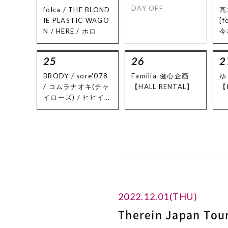
eg
DAY OFF
folca / THE BLOND
高
IE PLASTIC WAGO
[f
N / HERE / ホロ
今
上
f
25
26
2
男
ス
BRODY / sore'078
Familia-健心企画-
ゆ
/ コムラナオキ(チャ
【HALL RENTAL】
【
イローズ) / ヒヒイロ
カネ / kinkibΦyz
2022.12.01(THU)
Therein Japan Tou