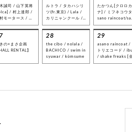
ecko]
木誠司 / 山下英将
ルトラ / タカハシリ
たかつん[クロロ
olca] / 村上達郎 /
ツ(fr.東京) / Lala /
ナ] / ミフネコウタ
村モータース / 井
カリニャンクール /
sano raincoat/s
貴博(Gt.爲川裕也/
森田雛 / O.A : ルト
ri] / 田中達也[ア
olca) / 西海岸ヤバ
ラ[acoustic set]｜
リエコード] / 長
7
28
29
[オテモトチョップ
★Food出店有り
ょうま[Paparazzi
ティックス]
anic] / shin[カリ
きの×まさ企画
the cibo / nolala /
asano raincoat /
ャンクール] / YU
HALL RENTAL】
BACHICO / swim in
トリエコード / ibu
[カリニャンクール]
syuwar / kömsume
/ shake freaks [
きゃわこ[ibuki] /
出演バンド35分
カセリョウ[ibuki] 
ージ]
ミズキ[swim in s
war] / 服部[地下
を往く] / シュン[a
no raincoat] / 
遥[ex.Motor Pool
ide]
r