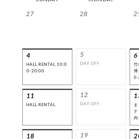
27
28
2
5
4
6
DAY OFF
HALL RENTAL 10:0
竹
0-20:00
博
0 
12
11
1
DAY OFF
HALL RENTAL
ま
ナ
内
am
とミ
19
18
2
c