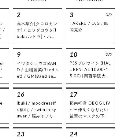
2
3
DAY
TAKERU / O.G : 船
 シ
高木草介[クロロカン
岡亮介
 /
ナ] / ヒワダコウタ[i
]
buki/ルトラ] / ハイ
テンションワイヤー
ズ withとしろー / 船
9
10
DAY
岡亮介 / アカセリョ
ウ[ibuki] / 有澤[ア
PSSプレウィン (HAL
den
イワタショウゴBAN
トリエコード] / きゃ
L RENTAL 10:00-1
 /
D / 山端麗菜(Band s
わこ[ibuki] / 伊藤伶
5:00) [関西学院大学
バ
et) / GM(Band set)
/ 怪奇語り清兵衛 /
PSS]
と
/ 三杉知嘉良[アサノ
のぶ / ぼ〜ちゃん[ア
レインコート] / fuji
16
17
シタマタ] / やぶ[ア
maki.
シタマタ] / 西川卓志
e-
ibuki / moodress(f
摂南軽音 OBOG LIV
/ 天珠[LiLY Morator
r.福山) / swim in sy
E 〜仲良くなりたい
ium] / GM / 風雅 ｜
uwar / 脳みそプリン
後輩のマスクの下を
★FOOD:むーむーキ
ズ / O.H : 西川卓志
知らない2022〜【H
ッチン
ALL RENTAL 10:30
23
24
-20:00】