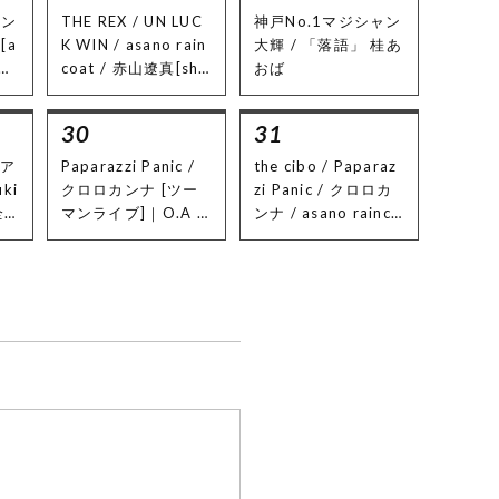
カン
THE REX / UN LUC
神戸No.1マジシャン
[a
K WIN / asano rain
大輝 / 「落語」 桂あ
abo
coat / 赤山遼真[sh
おば
ト
e's no you] / ヒワダ
田り
コウタ[ibuki/ルト
30
31
 P
ラ]
ニ
 ア
Paparazzi Panic /
the cibo / Paparaz
KA
ki
クロロカンナ [ツー
zi Panic / クロロカ
 /
全
マンライブ]｜O.A :
ンナ / asano rainco
 ア
ステ
揺らいで凪
at / アトリエコード
/
/ Lightning Swells F
yu
orever / The Yello
道
w plan / ルトラ / ib
sa
uki / swim in syuwa
増田
r / テルルス / カリ
 S
ニャンクール / アシ
タマタ / 山端麗菜BA
ND / GM BAND / 天
珠とことく[LiLY Mo
ratorium]｜【サブ
ステージ】 小河尽智