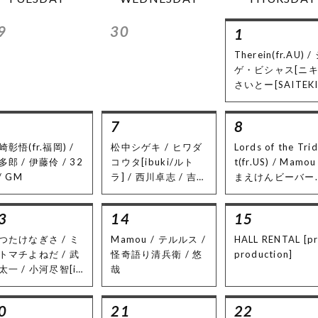
9
30
1
Therein(fr.AU) /
ゲ・ビシャス[ニキ]
さいとー[SAITEKI
7
8
崎彰悟(fr.福岡) /
松中シゲキ / ヒワダ
Lords of the Tri
多郎 / 伊藤伶 / 32
コウタ[ibuki/ルト
t(fr.US) / Mamou
/ GM
ラ] / 西川卓志 / 吉田
まえけんビーバー
博哉
ンド / yuu / さい
ー[SAITEKI]
3
14
15
つたけなぎさ / ミ
Mamou / テルルス /
HALL RENTAL [pr
トマチよねだ / 武
怪奇語り清兵衛 / 悠
production]
太一 / 小河尽智[i
哉
 you are] / 大作
フ[the three fa
0
21
22
e] / アキタタクミ[L