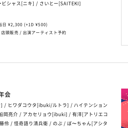
 シゲ・ビシャス[ニキ] / さいとー[SAITEKI]
当日 ¥2,300 (+1D ¥500)
/ 店頭販売 / 出演アーティスト予約
忘年会
 / ヒワダコウタ[ibuki/ルトラ] / ハイテンション
船岡亮介 / アカセリョウ[ibuki] / 有澤[アトリエコ
/ 伊藤伶 / 怪奇語り清兵衛 / のぶ / ぼ〜ちゃん[アシタ