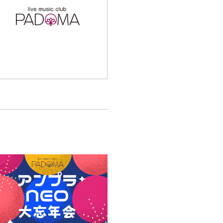
[i am you are] / な
ゆり / airlie / 船岡
亮介 / 伊藤伶 / 西川
卓志 / 怪奇語り清兵
衛 / シゲ・ビシャス
[ニキ] / 悠哉 / 野山
/ 【O.A】のぶ[Limo
nium]｜Food出店：
Cafe RISE