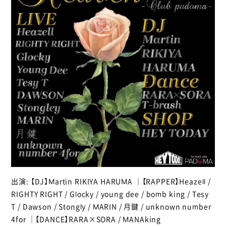
出演: 【DJ】Martin RIKIYA HARUMA ｜【RAPPER】Heazell /
RIGHTY RIGHT / Glocky / young dee / bomb king / Tesy
T / Dawson / Stongly / MARIN / 月鍵 / unknown number
4for ｜【DANCE】RARA×SORA / MANAking