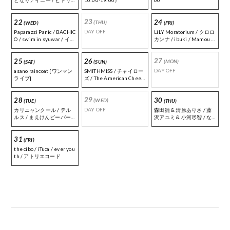
となりアイニー / ヒトリ
10:00-19:00）
00
ゴト / 翠
23
22
24
(THU)
(WED)
(FRI)
DAY OFF
Paparazzi Panic / BACHIC
LiLY Moratorium / クロロ
O / swim in syuwar / イワ
カンナ / ibuki / Mamou /
タショウゴ / airlie / ジャ
the Kais
ンナト
27
25
26
(MON)
(SAT)
(SUN)
DAY OFF
asano raincoat [ワンマン
SMITHMISS / チャイロー
ライブ]
ズ / The American Cheer
girl / シマクマガンホーズ
/ 新宿バリケード / J&nick
29
28
30
(WED)
(TUE)
(THU)
DAY OFF
カリニャンクール / テル
森田雛 & 清原ありさ / 藤
ルス / まえけんビーバー
沢アユミ & 小河尽智 / な
バンド / Seeking New La
ゆり & 怪奇語り清兵衛 /
ndscapes / GM(Band Se
イワタショウゴ & あおい
31
t) / 船岡亮介
はるか / 山端麗菜 & 野山 /
(FRI)
西川卓志 & こもも / 七華
the cibo / iTuca / ever you
貴笑 & かじはらりお(fr.徳
th / アトリエコード
島) / fujimaki. & 風雅 / 悠
哉 & まこっちゃん