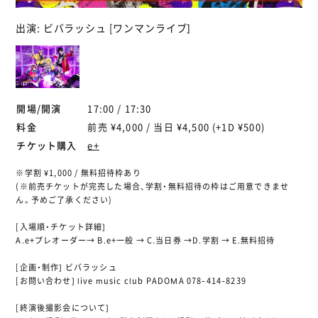
出演: ビバラッシュ [ワンマンライブ]
開場/開演
17:00 / 17:30
料金
前売 ¥4,000 / 当日 ¥4,500 (+1D ¥500)
チケット購入
e+
※学割 ¥1,000 / 無料招待枠あり
(※前売チケットが完売した場合、学割・無料招待の枠はご用意できませ
ん。予めご了承ください)
[入場順・チケット詳細]
A.e+プレオーダー→ B.e+一般 → C.当日券 →D.学割 → E.無料招待
[企画・制作] ビバラッシュ
[お問い合わせ] live music club PADOMA 078-414-8239
[終演後撮影会について]