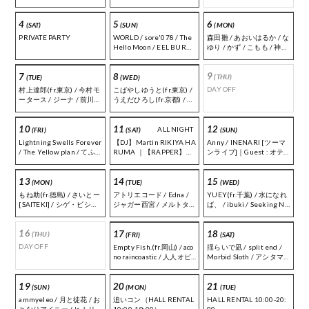
ラ] / としっくす[Mamou]
/ 船岡亮介 / アカセリョウ
4
5
6
[ibuki] / 怪奇語り清兵衛 /
(SAT)
(SUN)
(MON)
きゃわこ[ibuki] / さいと
PRIVATE PARTY
WORLD / sore'078 / The
森田雛 / あおいはるか / な
ー[SAITEKI] / 西川卓志 /
Hello Moon / EEL BURNE
ゆり / かず / こもも / 神澤
のぶ
R / 段ボーラー / ガースー
柚子
9
7
8
(THU)
(TUE)
(WED)
DAY OFF
村上達郎(fr.東京) / 今村モ
こばやしゆうと(fr.東京) /
ータース / ジーナ / 前川翔
うえだひろし(fr.京都) / 伊
吾[the cibo] / 松田規男[Pa
藤伶 / 風雅 / 320 / 花崎楓
parazzi Panic] / 悠哉
子 / 吉田博哉
10
11
12
NIGHT
(FRI)
(SAT)
(SUN)
Lightning Swells Forever
ビバラッシュ [ワンマンラ
Anny / INENARI [ツーマ
/ The Yellow plan / てふ
イブ]
ンライブ]｜Guest : オテ
てふ / 小河尽智 / のぶ
モトチョップスティック
ス / UN LUCK WIN｜Foo
13
14
15
d出店 : アニチキ
(MON)
(TUE)
(WED)
もね助(fr.徳島) / さいとー
アトリエコード / Edna /
YUEY(fr.千葉) / 水になれ
[SAITEKI] / シゲ・ビシャ
ジャガー西宮 / メルトタ
ば、 / ibuki / Seeking Ne
ス[ニキ] / まこっちゃん /
イマー / Parallel Frank /
w Landscapes
GM / Rimi
ルトラ
16
17
18
(THU)
(FRI)
(SAT)
DAY OFF
Empty Fish.(fr.岡山) / aco
揺らいで凪 / split end /
no raincoastic / 人人オピ
Morbid Sloth / アシタマ
トピア / 万理音 / 山端麗菜
タ / [O.A]はっちゃけ
/ 152
19
20
21
(SUN)
(MON)
(TUE)
ammyeleo / 月と徒花 / お
追いコン（HALL RENTAL
HALL RENTAL 10:00-20: