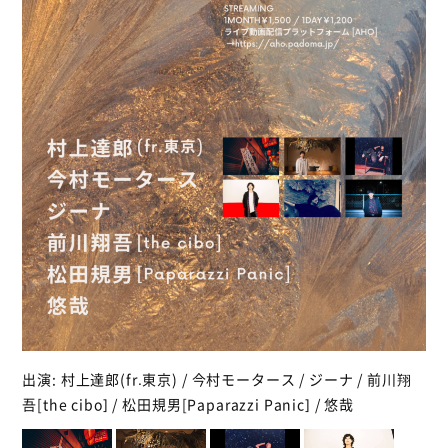
出演: 村上達郎(fr.東京) / 今村モータース / ジーナ / 前川翔
吾[the cibo] / 松田規男[Paparazzi Panic] / 悠哉