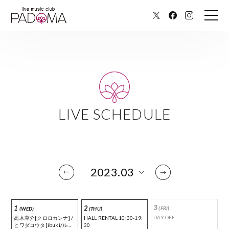
LIVE SCHEDULE
3
1
2
(FRI)
(WED)
(THU)
DAY OFF
高木草介[クロロカンナ] /
HALL RENTAL 10:30-19:
ヒワダコウタ[ibuki/ルト
30