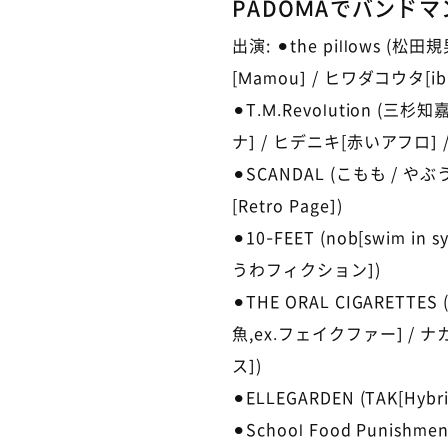
PADOMAでバンドマン
出演: ⚫︎the pillows (松田
[Mamou] / ヒワダコウタ[ibuk
⚫︎T.M.Revolution (三杉
ナ] / ヒデニキ[赤いアフロ] / 
⚫︎SCANDAL (こもも / 
[Retro Page])
⚫︎10-FEET (nob[swim i
うわフィクション])
⚫︎THE ORAL CIGARET
魚,ex.フェイクファー] / ナカ
ス])
⚫︎ELLEGARDEN (TAK[Hyb
⚫︎School Food Punishm