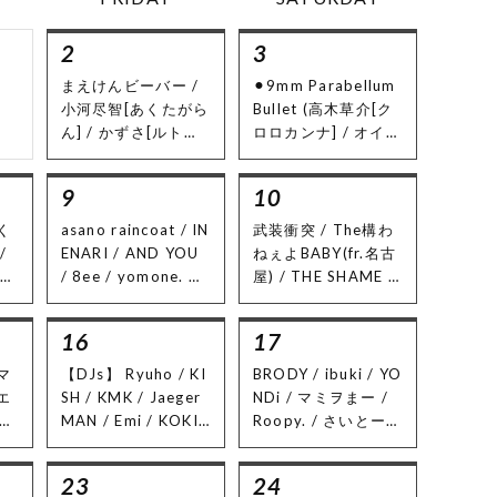
2
3
まえけんビーバー /
⚫︎9mm Parabellum
小河尽智[あくたがら
Bullet (高木草介[ク
ん] / かずさ[ルトラ]
ロロカンナ] / オイカ
/ GM / 細見孝成
ワトシヒロ[逃げた
魚,ex.フェイクファ
9
10
ー] / 難波大翔[The
Back Beats] / 龍[Th
く
asano raincoat / IN
武装衝突 / The構わ
e Back Beats] / チ
/
ENARI / AND YOU
ねぇよBABY(fr.名古
モト[逃げた魚,ex.フ
/
/ 8ee / yomone. ｜
屋) / THE SHAME /
ェイクファー])
リ
DJ : KMK from ren
naives / シーモンキ
⚫︎中島美嘉 (山端麗
兵
dez-vous
ー / Son of A gun
16
17
菜 / 有澤[アトリエコ
｜ Food : ダイスキ
ード] / かすみん / き
ッチン
ドマ
【DJs】 Ryuho / KI
BRODY / ibuki / YO
ゃわこ[ibuki])
エ
SH / KMK / Jaeger
NDi / マミヲまー /
⚫︎MONGOL800
ea
MAN / Emi / KOKI
Roopy. / さいとー[S
(ぼ〜ちゃん[アシタ
ス
WATANABE / Hibik
AITEKI] ｜ Food :
マタ] / さいとー[SAI
i Miw / HoMie
Cafe RISE
23
TEKI] / けんし[段ボ
24