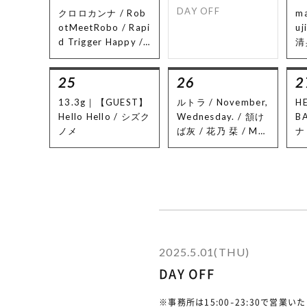
アフロ] / ウェーバー
DAY OFF
クロロカンナ / Rob
ma
[Shake Freaks])
otMeetRobo / Rapi
u
⚫︎SCANDAL (こもも
d Trigger Happy /
清
/ やぶうち[アシタマ
地下道を往く / 揺ら
タ] / しーちゃん[ジ
いで凪 / うたうたい
ャンナト] / 栞音[Ret
25
26
2
の翠 ｜ Food : Cafe
ro Page])
RISE
13.3g｜【GUEST】
ルトラ / November,
HE
⚫︎10-FEET (nob[sw
Hello Hello / シズク
Wednesday. / 頷け
B
im in syuwar] / ア
ノメ
ば灰 / 花乃 栞 / Mo
ナト
カセリョウ[ibuki,シ
urning work
as
モリ] / ミネト[笑う
Of
わフィクション])
⚫︎THE ORAL CIGAR
ETTES (悠哉[ジャン
ナト] / オイカワトシ
ヒロ[逃げた魚,ex.フ
ェイクファー] / ナカ
2025.5.01(THU)
ガワミズキ[swim in
syuwar] / マサキ[テ
DAY OFF
ルルス])
⚫︎ELLEGARDEN (TA
※事務所は15:00-23:30で営業い