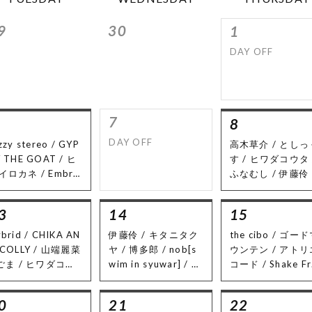
9
30
1
DAY OFF
7
8
DAY OFF
zzy stereo / GYP
高木草介 / としっ
Y THE GOAT / ヒ
す / ヒワダコウタ 
イロカネ / Embra
ふなむし / 伊藤伶 
e / 加藤英幸[pavlo
きゃわこ / アカセ
 ｜ Food : Cafe R
ョウ / 怪奇語り清
3
14
15
E
衛 / nob / 有澤 /
ぼ〜ちゃん
brid / CHIKA AN
伊藤伶 / キタニタク
the cibo / ゴー
 COLLY / 山端麗菜
ヤ / 博多郎 / nob[s
ウンテン / アトリ
 ごま / ヒワダコウ
wim in syuwar] / 彩
コード / Shake Fr
ibuki]
音-io-[Retro Page]
ks [各バンド40分
テージ]
0
21
22