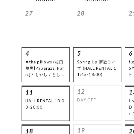
27
28
2
4
5
6
⚫︎the pillows (松田
Spring Up 新歓ライ
fu
規男[Paparazzi Pan
ブ (HALL RENTAL 1
S
ic] / もやし / としっ
1:45-18:00)
ヒ
くす[Mamou] / ヒワ
c
ダコウタ[ibuki] / 長
v]
12
11
1
田怜磨[Paparazzi P
IS
anic])
DAY OFF
HALL RENTAL 10:0
Hy
⚫︎T.M.Revolution
0-20:00
D
(三杉知嘉良[asano r
/
aincoat] / 森田雛 /
タ[
たかつ[クロロカン
19
18
2
ナ] / ヒデニキ[赤い