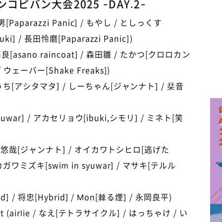
コピバン大会2025 -DAY.2-
規男[Paparazzi Panic] / もやし / としっくす
i] / 長田怜磨[Paparazzi Panic])
知嘉良[asano raincoat] / 森田雛 / たかつ[クロロカン
ウェーバー[Shake Freaks])
やぶうち[アシタマタ] / しーちゃん[ジャンナト] / 栞音
n syuwar] / アカセリョウ[ibuki,シモリ] / ミネト[笑
TES (悠哉[ジャンナト] / オイカワトシヒロ[逃げた
ガワミズキ[swim in syuwar] / マサキ[テルル
rid] / 将忠[Hybrid] / Mon[棘る煙] / 永岡良平)
ent (airlie / なえ[テトラサイクル] / はっちゃけ / い