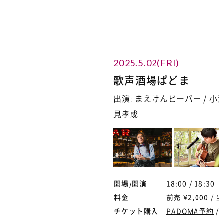
K[Hybrid] / 将忠[Hy
brid] / Mon[棘る煙]
/ 永岡良平)
⚫︎School Food Puni
shment (airlie / な
え[テトラサイクル] /
2025.5.02(FRI)
はっちゃけ / いづみ
[the cibo] / らんち
歌声酒場ぱどま
ーまん)]
⚫︎O.A : nob & macö
出演: まえけんビーバー / 小河
chi
見孝成
Food : Cafe RISE
開場/開演
18:00 / 18:30
料金
前売 ¥2,000 / 
チケット購入
PADOMA予約