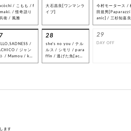
cöchi / こもも / f
大石昌良[ワンマンラ
今村モータース / 
jimaki. / 怪奇語り
イブ]
田規男[Paparazzi
兵衛 / 風雅
anic] / 三杉知嘉良
sano raincoat] /
モ[swim in syuwa
29
7
28
/ airlie / かの[夜
子]
DAY OFF
LLO,SADNESS /
she's no you / テル
ACHICO / ジャン
ルス / シモリ / para
 / Mamou / kar
ffin / 逃げた魚[acou
uuri / Beginning
stic set]
 Sunday
たします