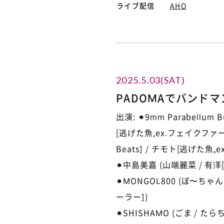
ライブ配信
AHO
2025.5.03(SAT)
PADOMAでバンドマン
出演: ⚫︎9mm Parabell
[逃げた魚,ex.フェイクファー] /
Beats] / チモト[逃げた魚,
⚫︎中島美嘉 (山端麗菜 / 有澤[
⚫︎MONGOL800 (ぼ〜ちゃん
ーラー])
⚫︎SHISHAMO (ごま / たらち