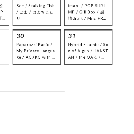
ーラー])
松
8ee / Stalking Fish
imao! / POP SHRI
⚫︎SHISHAMO (ごま
 P
/ ごま / はまちじゅ
MP / Gill Box / 感
/ たらちゃん[ルトラ]
[a
り
情draft / Mrs. FRUI
/ はーちゃん[Rabbit
 ト
TS ZIPPER / nSR /
Signal Lamp])
r]
クリープバンブー /
⚫︎My Hair is Bad
30
31
叉
aicopi / KONOYO
(航輝[Seeking New
NO OWARI / ちおり
Paparazzi Panic /
Hybrid / Jamie / So
Landscapes] / しゅ
んのリボルバー / A
My Private Langua
n of A gun / HANST
ん[asano raincoat]
mazon square barg
ge / AC⚡︎KC with G
AN / the OAK. /
/ 安藤泰平)
ain / マジでやばい /
/ swim in syuwar /
ザ・ミクロマン
Food : Cafe RISE
とびっこアンちゃん
sore'078 / ibuki
/ Fantastic ゆう /
晴天記念日 / 04 Unl
imited Sazabys