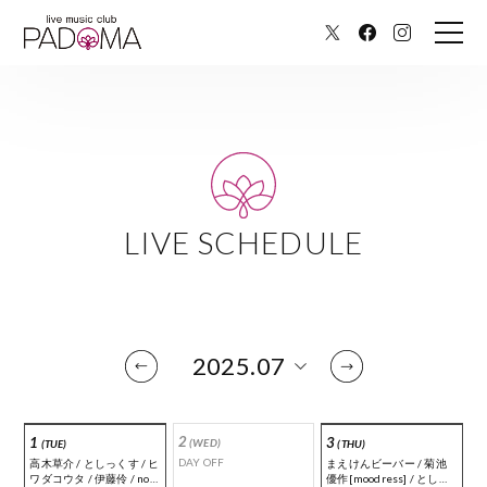
LIVE SCHEDULE
2
1
3
(WED)
(TUE)
(THU)
DAY OFF
高木草介 / としっくす / ヒ
まえけんビーバー / 菊池
ワダコウタ / 伊藤伶 / nob
優作[moodress] / としっ