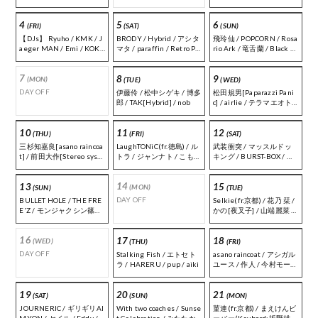
/ アカセリョウ / 怪奇語り
くす[Mamou] / 宮田健史
清兵衛 / 有澤 / ぼ〜ちゃん
[段ボーラー] / ヒワダコウ
4
5
6
/ あらた
タ[ibuki] / なべどん
(FRI)
(SAT)
(SUN)
【DJs】 Ryuho / KMK / J
BRODY / Hybrid / アシタ
飛玲仙 / POPCORN / Rosa
aeger MAN / Emi / KOKI
マタ / paraffin / Retro Pa
rio Ark / 竜舌蘭 / Black Ca
WATANABE / HoMie / Hi
ge / はまちじゅり ｜ Food
t / Quarter
biki Miw
: Cafe RISE
7
8
9
(MON)
(TUE)
(WED)
DAY OFF
伊藤伶 / 松中シゲキ / 博多
松田規男[Paparazzi Pani
郎 / TAK[Hybrid] / nob
c] / airlie / テラマエオト
ナ[HELLO,SADNESS] / ト
モ[swim in syuwar] / 加藤
10
11
12
英幸[pavlov] / 悠哉[ジャ
(THU)
(FRI)
(SAT)
ンナト]
三杉知嘉良[asano raincoa
LaughTONiC(fr.徳島) / ル
武装衝突 / マッスルドッ
t] / 前田大作[Stereo syste
トラ / ジャンナト / こもも
キング / BURST-BOX / 伏
m] / 小河尽智[あくたがら
/ 安藤と難波[The Back Be
見ダイゴ＆ Boo Poo Misst
ん] / 船岡亮介[quolia] / か
ats]
ones / 段ボーラー / Son of
14
13
15
ずさ[ルトラ]
A gun ｜ Food : ダイスキ
(MON)
(SUN)
(TUE)
ッチン
DAY OFF
BULLET HOLE / THE FRE
Selkie(fr.京都) / 花乃 栞 /
E'Z / モンジャクシン篠原
かの[夜叉子] / 山端麗菜 /
とふにゃふにゃ / 新宿バ
macöchi / ごま
リケード / THE 王様クジ
16
17
18
ラ / The HEMROCK
(WED)
(THU)
(FRI)
DAY OFF
Stalking Fish / エトセト
asano raincoat / アシガル
ラ / HARERU / pup / aiki
ユース / 作人 / 今村モータ
ース / みみみ食堂 / 山口建
人[おシャベリな感情] ｜
19
20
21
DJ : KMK from rendez-vo
(SAT)
(SUN)
(MON)
us
JOURNERIC / ギリギリAI
With two coaches / Sunse
菫連(fr.京都) / まえけんビ