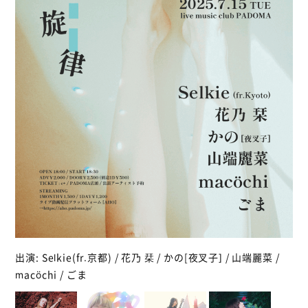
出演: Selkie(fr.京都) / 花乃 栞 / かの[夜叉子] / 山端麗菜 /
macöchi / ごま