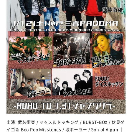
出演: 武装衝突 / マッスルドッキング / BURST-BOX / 伏見ダ
イゴ＆ Boo Poo Misstones / 段ボーラー / Son of A gun ｜