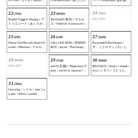
MYON / セイル / Eddy /
t Celebration / みたたか
ーバー(Keybord:坂野雄
良曲演奏 / Paramount dej
し / スカーレットきみこ /
亮) / チャイローズ / ユタ
a vu / ハイボールびより /
ONE-TRICK PONY
カ
24
22
23
BATAKEN(バタケン) / デ
(THU)
(TUE)
(WED)
ラベッピン / 鉛観音
DAY OFF
Rapid Trigger Happy / ア
Bashoo(fr.東京) / テルル
トリエコード / あくたが
ス / Hybrid / karasuuri /
らん / asleap / 高木草介
ヒトリゴト
[クロロカンナ]
25
26
27
(FRI)
(SAT)
(SUN)
Plane On Mars(fr.South K
UN LUCK WIN / POWER
Ruyned(fr.Romania) /
orea) / Mamou / テルルス
BOY / accel / The beep b
ザ・ミクロマン / さいと
/ 怪奇語り清兵衛 / [凛人]
eep beep ｜ DJ : Ryuho /
ー[SAITEKI] / Kerosene /
Beginning Of Sunday
Jaeger MAN from Rende
parks
28
29
30
z-vous ｜ Food : たろうめ
(MON)
(TUE)
(WED)
し
DAY OFF
coil(fr.京都) / Paparazzi P
BACHICO / ibuki / moodr
anic / swim in syuwar / ク
ess / シモリ / うたうたい
ロロカンナ / カリニャン
の翠
クール / HATSUE[sore'07
31
8/aslowcotta] ｜ Food : Ca
(THU)
fe RISE
the cibo / シリカ / she's n
o you / Edna / Lailah