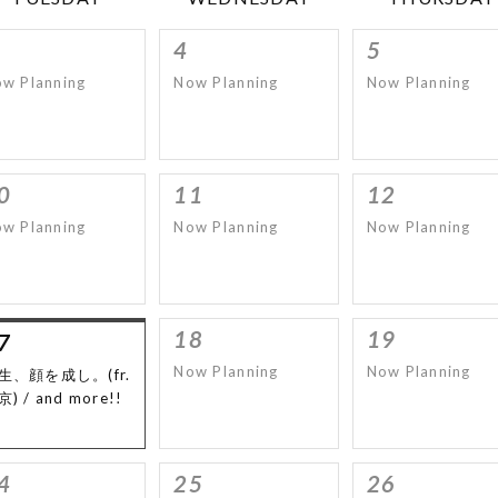
4
5
w Planning
Now Planning
Now Planning
0
11
12
w Planning
Now Planning
Now Planning
18
19
7
Now Planning
Now Planning
生、顔を成し。(fr.
) / and more!!
4
25
26