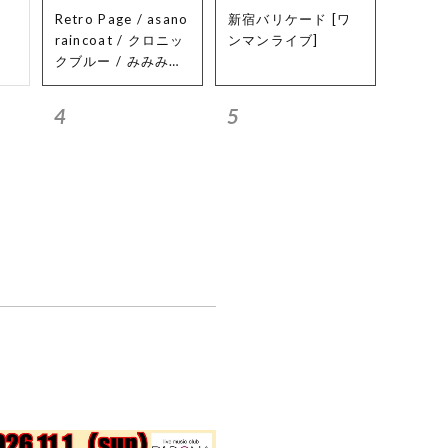
Retro Page / asano
新宿バリケード [ワ
raincoat / クロニッ
ンマンライブ]
クブルー / みみみ食
堂 / ルトラ / MiYAS
Hi
4
5