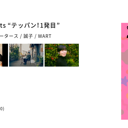
ts “テッパン！1発目”
タース / 誠子 / WART
00)