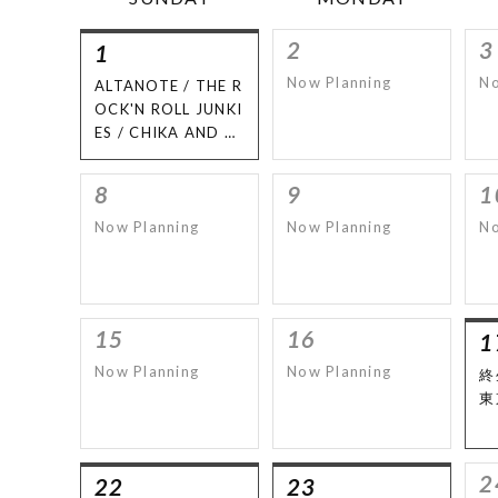
2
3
1
Now Planning
No
ALTANOTE / THE R
OCK'N ROLL JUNKI
ES / CHIKA AND C
OLLY / マコピンズ /
RUTTS / O.A : 吉田
8
9
1
克[KUKAI Jam Gro
ove's] ｜ Food : Ca
Now Planning
Now Planning
No
fe RISE
15
16
1
Now Planning
Now Planning
終
東京
2
22
23