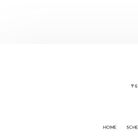
〒6
HOME
SCH