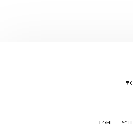
〒6
HOME
SCH