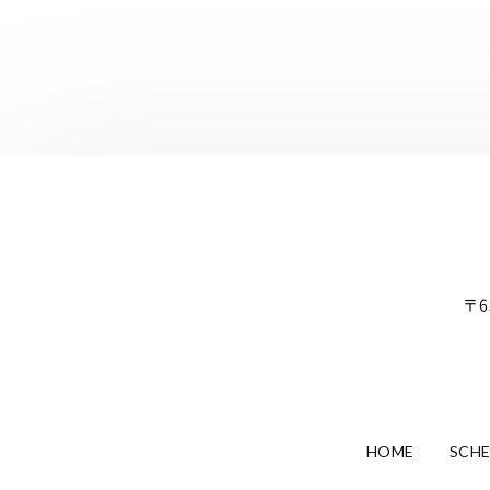
〒6
HOME
SCH