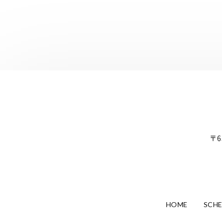
〒6
HOME
SCH