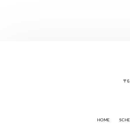
〒6
HOME
SCH