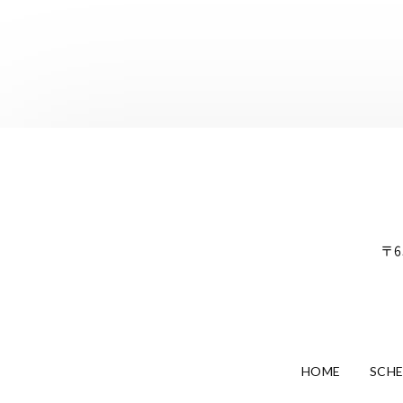
〒6
HOME
SCH