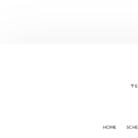
〒6
HOME
SCH