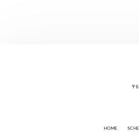
〒6
HOME
SCH